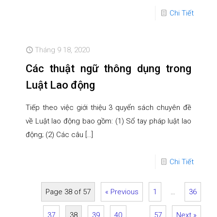
Chi Tiết
Tháng 9 18, 2020
Các thuật ngữ thông dụng trong
Luật Lao động
Tiếp theo việc giới thiệu 3 quyển sách chuyên đề
về Luật lao động bao gồm: (1) Sổ tay pháp luật lao
động; (2) Các câu
[…]
Chi Tiết
Page 38 of 57
« Previous
1
…
36
37
38
39
40
…
57
Next »