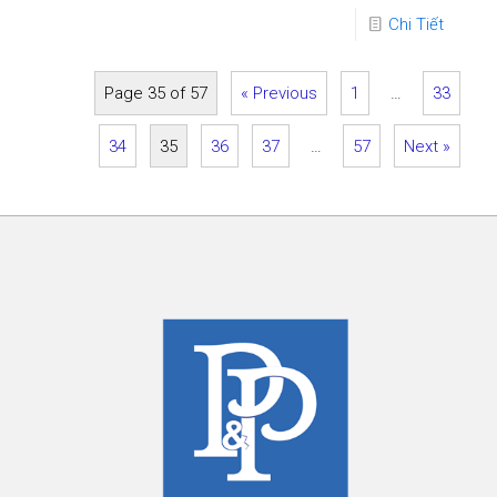
Chi Tiết
Page 35 of 57
« Previous
1
…
33
34
35
36
37
…
57
Next »