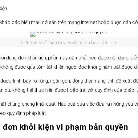
iện.
 khảo các biểu mẫu có sẵn trên mạng internet hoặc được dán côn
Viết đơn khởi kiện là việc đầu tiên bạn cần làm
ội dung đơn khởi kiện, phần này cần phải nêu được nội dung, diễ
g không được quá tóm tắt khiến người đọc không nắm bắt được di
 được trình bày rõ ràng, ngắn gọn, đồng thời mang tính đề xuất để 
 cứ, không thể thực hiện được hoặc trái với quy định của pháp lu
hất chung chung khái quát. Hậu quả của việc đưa ra những yêu c
eo quy định pháp luật.
o đơn khởi kiện vi phạm bản quyền