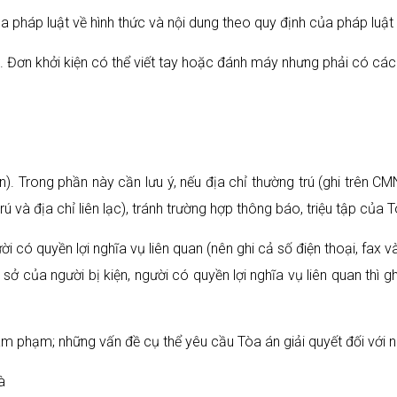
ủa pháp luật về hình thức và nội dung theo quy định của pháp luật
đơn. Đơn khởi kiện có thể viết tay hoặc đánh máy nhưng phải có các
ện). Trong phần này cần lưu ý, nếu địa chỉ thường trú (ghi trên C
rú và địa chỉ liên lạc), tránh trường hợp thông báo, triệu tập của T
ời có quyền lợi nghĩa vụ liên quan (nên ghi cả số điện thoại, fax và
sở của người bị kiện, người có quyền lợi nghĩa vụ liên quan thì ghi
âm phạm; những vấn đề cụ thể yêu cầu Tòa án giải quyết đối với ngư
à