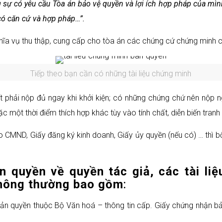
sự có yêu cầu Tòa án bảo vệ quyền và lợi ích hợp pháp của mình
có căn cứ và hợp pháp…”.
ghĩa vụ thu thập, cung cấp cho tòa án các chứng cứ chứng minh c
Tiếp theo bạn cần có những tài liệu chứng minh
iết phải nộp đủ ngay khi khởi kiện; có những chứng chứ nên nộp
c một thời điểm thích hợp khác tùy vào tính chất, diễn biến tranh
o CMND, Giấy đăng ký kinh doanh, Giấy ủy quyền (nếu có) … thì 
ản quyền về quyền tác giả, các tài li
thông thường
bao gồm
:
n quyền thuộc Bộ Văn hoá – thông tin cấp. Giấy chứng nhận bả