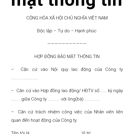
CỘNG HÒA XÃ HỘI CHỦ NGHĨA VIỆT NAM
Độc lập – Tự do – Hạnh phúc
———————————
HỢP ĐỒNG BẢO MẬT THÔNG TIN
– Căn cứ vào Nội quy lao động của Công ty
………………………
– Căn cứ vào Hợp đồng lao động/ HĐTV số …… ký ngày
……… giữa Công ty ………… với ông(bà) ……………
– Căn cứ trách nhiệm công việc của Nhân viên liên
quan đến hoạt động của Công ty.
Tên tôi là: …………. Vị trí: …………….