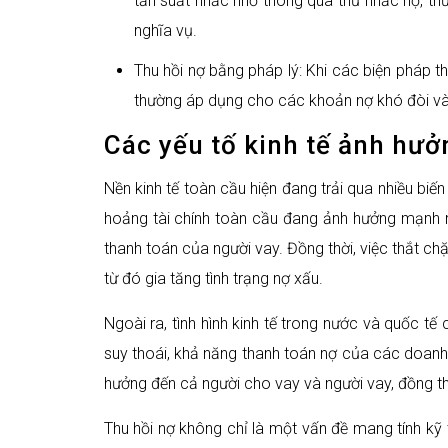
tần suất nhắc nhở thông qua thư nhắc nợ, t
nghĩa vụ.
Thu hồi nợ bằng pháp lý: Khi các biện pháp t
thường áp dụng cho các khoản nợ khó đòi và 
Các yếu tố kinh tế ảnh hưở
Nền kinh tế toàn cầu hiện đang trải qua nhiều bi
hoảng tài chính toàn cầu đang ảnh hưởng mạnh mẽ
thanh toán của người vay. Đồng thời, việc thắt ch
từ đó gia tăng tình trạng nợ xấu.
Ngoài ra, tình hình kinh tế trong nước và quốc tế
suy thoái, khả năng thanh toán nợ của các doanh 
hưởng đến cả người cho vay và người vay, đồng thờ
Thu hồi nợ không chỉ là một vấn đề mang tính kỹ 