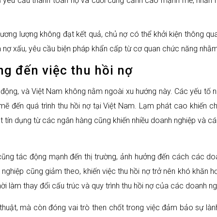
hư yêu cầu thanh toán nợ và cuối cùng cảnh cáo mạnh mẽ, nhấn 
hương lượng không đạt kết quả, chủ nợ có thể khởi kiện thông qu
nợ xấu, yêu cầu biện pháp khẩn cấp từ cơ quan chức năng nhằm 
ng đến việc thu hồi nợ
ến động, và Việt Nam không nằm ngoài xu hướng này. Các yếu tố 
 đến quá trình thu hồi nợ tại Việt Nam. Lạm phát cao khiến chi
ặt tín dụng từ các ngân hàng cũng khiến nhiều doanh nghiệp và c
 cũng tác động mạnh đến thị trường, ảnh hưởng đến cách các doan
nghiệp cũng giảm theo, khiến việc thu hồi nợ trở nên khó khăn h
i làm thay đổi cấu trúc và quy trình thu hồi nợ của các doanh ngh
thuật, mà còn đóng vai trò then chốt trong việc đảm bảo sự lành