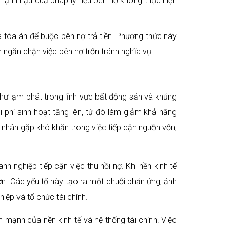
mạnh hậu quả pháp lý nếu bên nợ không thực hiện
a tòa án để buộc bên nợ trả tiền. Phương thức này
ngăn chặn việc bên nợ trốn tránh nghĩa vụ.
như lạm phát trong lĩnh vực bất động sản và khủng
 phí sinh hoạt tăng lên, từ đó làm giảm khả năng
á nhân gặp khó khăn trong việc tiếp cận nguồn vốn,
h nghiệp tiếp cận việc thu hồi nợ. Khi nền kinh tế
ơn. Các yếu tố này tạo ra một chuỗi phản ứng, ảnh
iệp và tổ chức tài chính.
 mạnh của nền kinh tế và hệ thống tài chính. Việc