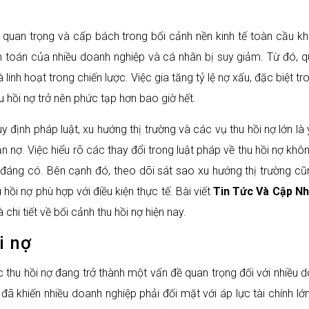
 quan trọng và cấp bách trong bối cảnh nền kinh tế toàn cầu kh
h toán của nhiều doanh nghiệp và cá nhân bị suy giảm. Từ đó, qu
linh hoạt trong chiến lược. Việc gia tăng tỷ lệ nợ xấu, đặc biệt
hu hồi nợ trở nên phức tạp hơn bao giờ hết.
 định pháp luật, xu hướng thị trường và các vụ thu hồi nợ lớn l
ản nợ. Việc hiểu rõ các thay đổi trong luật pháp về thu hồi nợ khô
 đáng có. Bên cạnh đó, theo dõi sát sao xu hướng thị trường c
 hồi nợ phù hợp với điều kiện thực tế. Bài viết
Tin Tức Và Cập Nh
hi tiết về bối cảnh thu hồi nợ hiện nay.
i nợ
ệc thu hồi nợ đang trở thành một vấn đề quan trọng đối với nhiều 
 đã khiến nhiều doanh nghiệp phải đối mặt với áp lực tài chính l