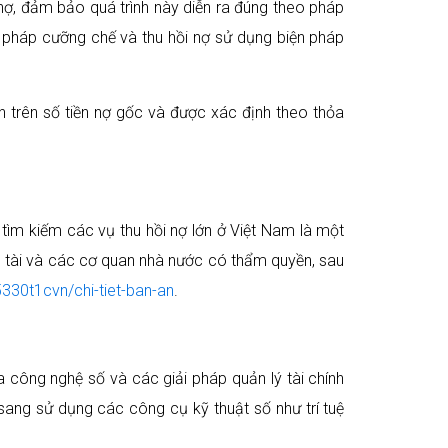
 nợ, đảm bảo quá trình này diễn ra đúng theo pháp
ện pháp cưỡng chế và thu hồi nợ sử dụng biện pháp
nh trên số tiền nợ gốc và được xác định theo thỏa
 tìm kiếm các vụ thu hồi nợ lớn ở Việt Nam là một
g tài và các cơ quan nhà nước có thẩm quyền, sau
330t1cvn/chi-tiet-ban-an
.
a công nghệ số và các giải pháp quản lý tài chính
sang sử dụng các công cụ kỹ thuật số như trí tuệ