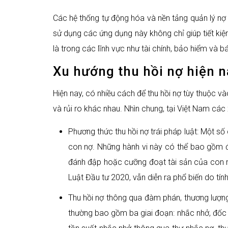
Các hệ thống tự động hóa và nền tảng quản lý nợ s
sử dụng các ứng dụng này không chỉ giúp tiết kiệm
là trong các lĩnh vực như tài chính, bảo hiểm và bá
Xu hướng thu hồi nợ hiện n
Hiện nay, có nhiều cách để thu hồi nợ tùy thuộc 
và rủi ro khác nhau. Nhìn chung, tại Việt Nam các
Phương thức thu hồi nợ trái pháp luật: Một s
con nợ. Những hành vi này có thể bao gồm đ
đánh đập hoặc cưỡng đoạt tài sản của con nợ
Luật Đầu tư 2020, vẫn diễn ra phổ biến do tín
Thu hồi nợ thông qua đàm phán, thương lượng:
thường bao gồm ba giai đoạn: nhắc nhở, đốc t