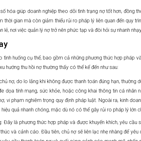
ố hóa giúp doanh nghiệp theo dõi tình trạng nợ tốt hơn, đồng thời
 thời gian mà còn giảm thiểu rủi ro pháp lý liên quan đến quy trìn
n lẻ, nơi việc quản lý nợ trở nên phức tạp và đòi hỏi sự nhanh nhạy
ay
vào tình huống cụ thể, bao gồm cả những phương thức hợp pháp và 
 xu hướng thu hồi nợ thường thấy có thể kể đến như sau:
ố chủ nợ, do lo lắng khi không được thanh toán đúng hạn, thường 
e dọa tính mạng, sức khỏe, hoặc công khai thông tin cá nhân 
, vi phạm nghiêm trọng quy định pháp luật. Ngoài ra, kinh doan
h hiệu quả nhanh chóng, mặc dù nó có thể gây rủi ro pháp lý lớn 
 Đây là phương thức hợp pháp và được khuyến khích, yêu cầu sự 
húc và cảnh cáo. Đầu tiên, chủ nợ sẽ liên lạc nhẹ nhàng để yêu