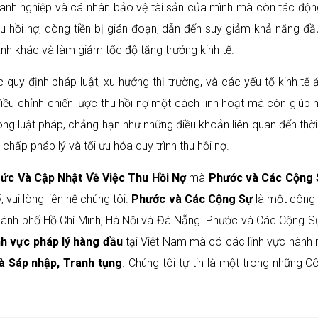
oanh nghiệp và cá nhân bảo vệ tài sản của mình mà còn tác động
u hồi nợ, dòng tiền bị gián đoạn, dẫn đến suy giảm khả năng đầu
h khác và làm giảm tốc độ tăng trưởng kinh tế.
 quy định pháp luật, xu hướng thị trường, và các yếu tố kinh tế 
điều chỉnh chiến lược thu hồi nợ một cách linh hoạt mà còn giúp 
ong luật pháp, chẳng hạn như những điều khoản liên quan đến thời 
hấp pháp lý và tối ưu hóa quy trình thu hồi nợ.
Tức Và Cập Nhật Về Việc Thu Hồi Nợ
mà
Phước và Các Cộng 
 vui lòng liên hệ chúng tôi.
Phước và Các Cộng Sự
là một công t
Thành phố Hồ Chí Minh, Hà Nội và Đà Nẵng. Phước và Các Cộng S
nh vực pháp lý hàng đầu
tại Việt Nam mà có các lĩnh vực hành 
à Sáp nhập, Tranh tụng
. Chúng tôi tự tin là một trong những C