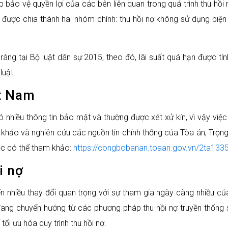
p bảo vệ quyền lợi của các bên liên quan trong quá trình thu hồi
hể được chia thành hai nhóm chính: thu hồi nợ không sử dụng bi
 ràng tại Bộ luật dân sự 2015, theo đó, lãi suất quá hạn được tí
luật.
ệt Nam
 nhiều thông tin bảo mật và thường được xét xử kín, vì vậy việc
m khảo và nghiên cứu các nguồn tin chính thống của Tòa án, Trọn
đọc có thể tham khảo:
https://congbobanan.toaan.gov.vn/2ta1335
i nợ
ến nhiều thay đổi quan trọng với sự tham gia ngày càng nhiều củ
 đang chuyển hướng từ các phương pháp thu hồi nợ truyền thống 
 tối ưu hóa quy trình thu hồi nợ.