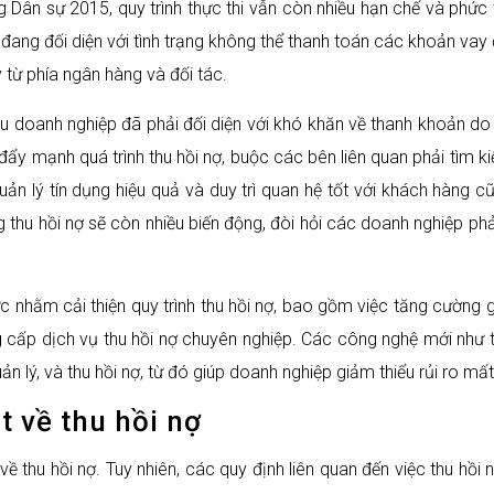
g Dân sự 2015, quy trình thực thi vẫn còn nhiều hạn chế và phức 
ang đối diện với tình trạng không thể thanh toán các khoản vay 
từ phía ngân hàng và đối tác.
hiều doanh nghiệp đã phải đối diện với khó khăn về thanh khoản d
 đẩy mạnh quá trình thu hồi nợ, buộc các bên liên quan phải tìm k
ản lý tín dụng hiệu quả và duy trì quan hệ tốt với khách hàng c
ờng thu hồi nợ sẽ còn nhiều biến động, đòi hỏi các doanh nghiệp phả
 nhằm cải thiện quy trình thu hồi nợ, bao gồm việc tăng cường g
 cấp dịch vụ thu hồi nợ chuyên nghiệp. Các công nghệ mới như 
n lý, và thu hồi nợ, từ đó giúp doanh nghiệp giảm thiểu rủi ro mất
t về thu hồi nợ
 về thu hồi nợ. Tuy nhiên, các quy định liên quan đến việc thu hồ