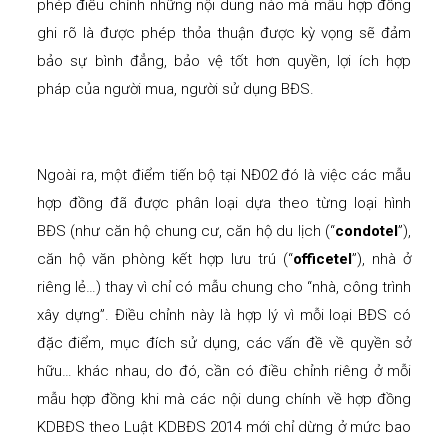
phép điều chỉnh những nội dung nào mà mẫu hợp đồng
ghi rõ là được phép thỏa thuận được kỳ vọng sẽ đảm
bảo sự bình đẳng, bảo vệ tốt hơn quyền, lợi ích hợp
pháp của người mua, người sử dụng BĐS.
Ngoài ra, một điểm tiến bộ tại NĐ02 đó là việc các mẫu
hợp đồng đã được phân loại dựa theo từng loại hình
BĐS (như căn hộ chung cư, căn hộ du lịch (“
condotel
”),
căn hộ văn phòng kết hợp lưu trú (“
officetel
”), nhà ở
riêng lẻ…) thay vì chỉ có mẫu chung cho “nhà, công trình
xây dựng”. Điều chỉnh này là hợp lý vì mỗi loại BĐS có
đặc điểm, mục đích sử dụng, các vấn đề về quyền sở
hữu… khác nhau, do đó, cần có điều chỉnh riêng ở mỗi
mẫu hợp đồng khi mà các nội dung chính về hợp đồng
KDBĐS theo Luật KDBĐS 2014 mới chỉ dừng ở mức bao