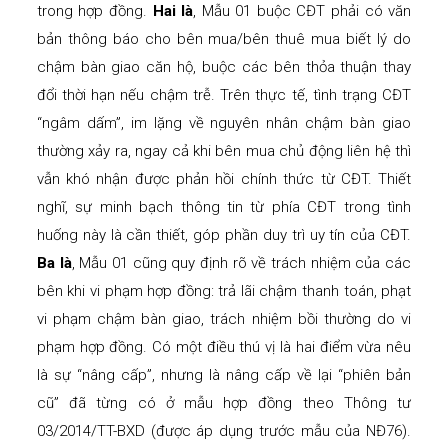
trong hợp đồng.
Hai là
, Mẫu 01 buộc CĐT phải có văn
bản thông báo cho bên mua/bên thuê mua biết lý do
chậm bàn giao căn hộ, buộc các bên thỏa thuận thay
đổi thời hạn nếu chậm trễ. Trên thực tế, tình trạng CĐT
“ngâm dấm”, im lặng về nguyên nhân chậm bàn giao
thường xảy ra, ngay cả khi bên mua chủ động liên hệ thì
vẫn khó nhận được phản hồi chính thức từ CĐT. Thiết
nghĩ, sự minh bạch thông tin từ phía CĐT trong tình
huống này là cần thiết, góp phần duy trì uy tín của CĐT.
Ba là
, Mẫu 01 cũng quy định rõ về trách nhiệm của các
bên khi vi phạm hợp đồng: trả lãi chậm thanh toán, phạt
vi phạm chậm bàn giao, trách nhiệm bồi thường do vi
phạm hợp đồng. Có một điều thú vị là hai điểm vừa nêu
là sự “nâng cấp”, nhưng là nâng cấp về lại “phiên bản
cũ” đã từng có ở mẫu hợp đồng theo Thông tư
03/2014/TT-BXD (được áp dụng trước mẫu của NĐ76).