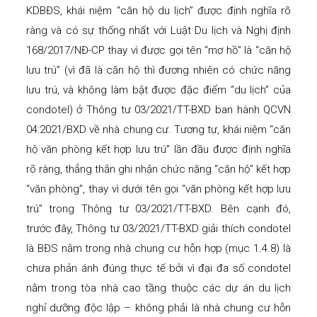
KDBĐS, khái niệm “căn hộ du lịch” được định nghĩa rõ
ràng và có sự thống nhất với Luật Du lịch và Nghị định
168/2017/NĐ-CP thay vì được gọi tên “mơ hồ” là “căn hộ
lưu trú” (vì đã là căn hộ thì đương nhiên có chức năng
lưu trú, và không làm bật được đặc điểm “du lịch” của
condotel) ở Thông tư 03/2021/TT-BXD ban hành QCVN
04:2021/BXD về nhà chung cư. Tương tự, khái niệm “căn
hộ văn phòng kết hợp lưu trú” lần đầu được định nghĩa
rõ ràng, thẳng thắn ghi nhận chức năng “căn hộ” kết hợp
“văn phòng”, thay vì dưới tên gọi “văn phòng kết hợp lưu
trú” trong Thông tư 03/2021/TT-BXD. Bên cạnh đó,
trước đây, Thông tư 03/2021/TT-BXD giải thích condotel
là BĐS nằm trong nhà chung cư hỗn hợp (mục 1.4.8) là
chưa phản ánh đúng thực tế bởi vì đại đa số condotel
nằm trong tòa nhà cao tầng thuộc các dự án du lịch
nghỉ dưỡng độc lập – không phải là nhà chung cư hỗn