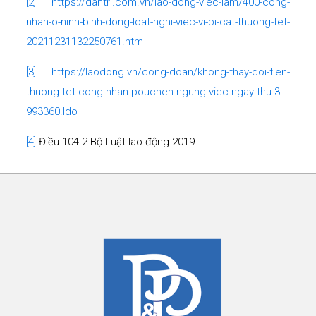
[2]
https://dantri.com.vn/lao-dong-viec-lam/400-cong-
nhan-o-ninh-binh-dong-loat-nghi-viec-vi-bi-cat-thuong-tet-
20211231132250761.htm
[3]
https://laodong.vn/cong-doan/khong-thay-doi-tien-
thuong-tet-cong-nhan-pouchen-ngung-viec-ngay-thu-3-
993360.ldo
[4]
Điều 104.2 Bộ Luật lao động 2019.