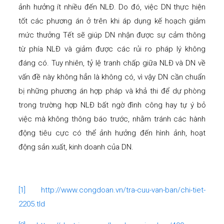
ảnh hưởng ít nhiều đến NLĐ. Do đó, việc DN thực hiện
tốt các phương án ở trên khi áp dụng kế hoạch giảm
mức thưởng Tết sẽ giúp DN nhận được sự cảm thông
từ phía NLĐ và giảm được các rủi ro pháp lý không
đáng có. Tuy nhiên, tỷ lệ tranh chấp giữa NLĐ và DN về
vấn đề này không hẳn là không có, vì vậy DN cần chuẩn
bị những phương án hợp pháp và khả thi để dự phòng
trong trường hợp NLĐ bất ngờ đình công hay tự ý bỏ
việc mà không thông báo trước, nhằm tránh các hành
động tiêu cực có thể ảnh hưởng đến hình ảnh, hoạt
động sản xuất, kinh doanh của DN.
[1]
http://www.congdoan.vn/tra-cuu-van-ban/chi-tiet-
2205.tld