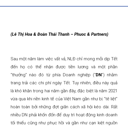
(Lê Thị Hoa & Đoàn Thái Thanh – Phuoc & Partners)
Sau một năm làm việc vất vả, NLĐ chỉ mong mỗi dịp Tết
đến họ có thể nhận được tiền lương và một phần
“thưởng” nào đó từ phía Doanh nghiệp (“
DN
”) nhằm
trang trải các chi phí ngày Tết. Tuy nhiên, điều này quả
là khó khăn trong hai năm gần đây, đặc biệt là năm 2021
vừa qua khi nền kinh tế của Việt Nam gần như bị “tê liệt”
hoàn toàn bởi những đợt giãn cách xã hội kéo dài. Rất
nhiều DN phải khốn đốn để duy trì hoạt động kinh doanh
tối thiểu cũng như phục hồi và gần như cạn kiệt nguồn