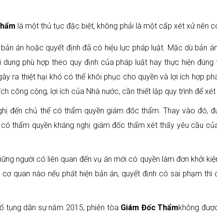
Thẩm
là một thủ tục đặc biệt, không phải là một cấp xét xử nên 
 bản án hoặc quyết định đã có hiệu lực pháp luật. Mặc dù bản á
i dung phù hợp theo quy định của pháp luật hay thực hiện đúng 
gây ra thiệt hại khó có thể khôi phục cho quyền và lợi ích hợp p
ch công cộng, lợi ích của Nhà nước, cần thiết lập quy trình để xé
ghị đến chủ thể có thẩm quyền giám đốc thẩm. Thay vào đó, đ
có thẩm quyền kháng nghị giám đốc thẩm xét thấy yêu cầu của 
ững người có liên quan đến vụ án mới có quyền làm đơn khởi kiện
, cơ quan nào nếu phát hiện bản án, quyết định có sai phạm thì
 Tố tụng dân sự năm 2015, phiên tòa
Giám Đốc Thẩm
không được