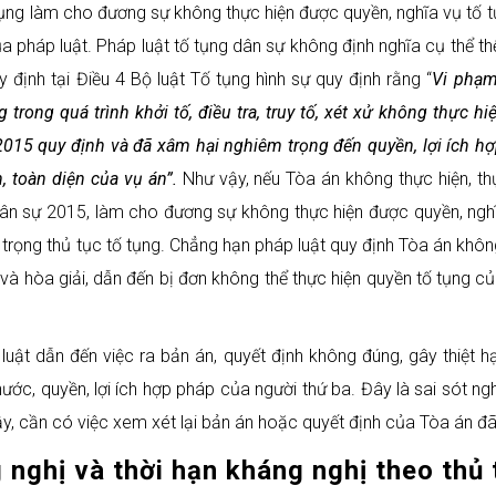
tụng làm cho đương sự không thực hiện được quyền, nghĩa vụ tố t
pháp luật. Pháp luật tố tụng dân sự không định nghĩa cụ thể th
 định tại Điều 4 Bộ luật Tố tụng hình sự quy định rằng “
Vi phạm
 trong quá trình khởi tố, điều tra, truy tố, xét xử không thực 
 2015
quy định và đã xâm hại nghiêm trọng đến quyền, lợi ích h
 toàn diện của vụ án”.
Như vậy, nếu Tòa án không thực hiện, t
 dân sự 2015, làm cho đương sự không thực hiện được quyền, nghĩ
rọng thủ tục tố tụng. Chẳng hạn pháp luật quy định Tòa án khôn
và hòa giải, dẫn đến bị đơn không thể thực hiện quyền tố tụng 
luật dẫn đến việc ra bản án, quyết định không đúng, gây thiệt h
nước, quyền, lợi ích hợp pháp của người thứ ba. Đây là sai sót n
ậy, cần có việc xem xét lại bản án hoặc quyết định của Tòa án đã
nghị và thời hạn kháng nghị theo thủ