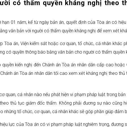
ười có thẩm quyền kháng nghị theo t
i hạn 01 năm, kể từ ngày bản án, quyết định của Tòa án có hiệu 
 bằng văn bản với người có thẩm quyền kháng nghị để xem xét kh
p Tòa án, Viện kiểm sát hoặc cơ quan, tổ chức, cá nhân khác ph
 cũng có quyền thông báo bằng văn bản cho người có thẩm quyền 
ó quyền kiến nghị đến Chánh án Tòa án nhân dân cấp cao hoặc
 Chánh án Tòa án nhân dân tối cao xem xét kháng nghị theo thủ 
ơ quan, cá nhân nào nếu phát hiện vi phạm pháp luật trong bản á
heo thủ tục giám đốc thẩm. Không phải đương sự nào cũng hiể
cho những tổ chức, cơ quan, cá nhân khác sẽ góp phần giúp đảm b
 hiệu lực của Tòa án có vi phạm pháp luật nghiêm trọng, đương