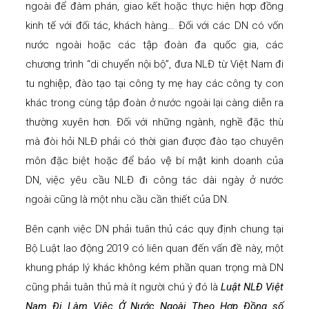
ngoài để đàm phán, giao kết hoặc thực hiện hợp đồng
kinh tế với đối tác, khách hàng… Đối với các DN có vốn
nước ngoài hoặc các tập đoàn đa quốc gia, các
chương trình “di chuyển nội bộ”, đưa NLĐ từ Việt Nam đi
tu nghiệp, đào tạo tại công ty mẹ hay các công ty con
khác trong cùng tập đoàn ở nước ngoài lại càng diễn ra
thường xuyên hơn. Đối với những ngành, nghề đặc thù
mà đòi hỏi NLĐ phải có thời gian được đào tạo chuyên
môn đặc biệt hoặc để bảo vệ bí mật kinh doanh của
DN, việc yêu cầu NLĐ đi công tác dài ngày ở nước
ngoài cũng là một nhu cầu cần thiết của DN.
Bên cạnh việc DN phải tuân thủ các quy định chung tại
Bộ Luật lao động 2019 có liên quan đến vấn đề này, một
khung pháp lý khác không kém phần quan trọng mà DN
cũng phải tuân thủ mà ít người chú ý đó là
Luật NLĐ Việt
Nam Đi Làm Việc Ở Nước Ngoài Theo Hợp Đồng số