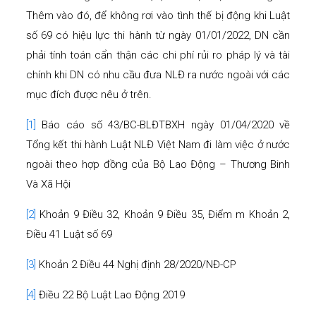
Thêm vào đó, để không rơi vào tình thế bị động khi Luật
số 69 có hiệu lực thi hành từ ngày 01/01/2022, DN cần
phải tính toán cẩn thận các chi phí rủi ro pháp lý và tài
chính khi DN có nhu cầu đưa NLĐ ra nước ngoài với các
mục đích được nêu ở trên.
[1]
Báo cáo số 43/BC-BLĐTBXH ngày 01/04/2020 về
Tổng kết thi hành Luật NLĐ Việt Nam đi làm việc ở nước
ngoài theo hợp đồng của Bộ Lao Động – Thương Binh
Và Xã Hội
[2]
Khoản 9 Điều 32, Khoản 9 Điều 35, Điểm m Khoản 2,
Điều 41 Luật số 69
[3]
Khoản 2 Điều 44 Nghị định 28/2020/NĐ-CP
[4]
Điều 22 Bộ Luật Lao Động 2019