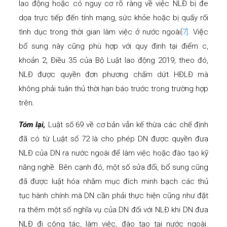
lao động hoặc có nguy cơ rõ ràng về việc NLĐ bị đe
dọa trực tiếp đến tính mạng, sức khỏe hoặc bị quấy rối
tình dục trong thời gian làm việc ở nước ngoài
[7]
. Việc
bổ sung này cũng phù hợp với quy định tại điểm c,
khoản 2, Điều 35 của Bộ Luật lao động 2019, theo đó,
NLĐ được quyền đơn phương chấm dứt HĐLĐ mà
không phải tuân thủ thời hạn báo trước trong trường hợp
trên
.
Tóm lại,
Luật số 69 về cơ bản vẫn kế thừa các chế định
đã có từ Luật số 72 là cho phép DN được quyền đưa
NLĐ của DN ra nước ngoài để làm việc hoặc đào tạo kỹ
năng nghề. Bên cạnh đó, một số sửa đổi, bổ sung cũng
đã được luật hóa nhằm mục đích minh bạch các thủ
tục hành chính mà DN cần phải thực hiện cũng như đặt
ra thêm một số nghĩa vụ của DN đối với NLĐ khi DN đưa
NLĐ đi công tác, làm việc, đào tạo tại nước ngoài.