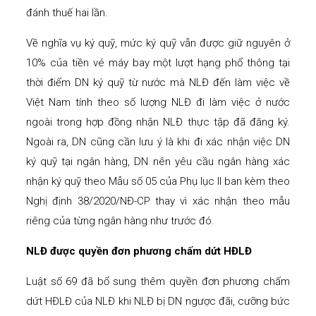
đánh thuế hai lần.
Về nghĩa vụ ký quỹ, mức ký quỹ vẫn được giữ nguyên ở
10% của tiền vé máy bay một lượt hạng phổ thông tại
thời điểm DN ký quỹ từ nước mà NLĐ đến làm việc về
Việt Nam tính theo số lượng NLĐ đi làm việc ở nước
ngoài trong hợp đồng nhận NLĐ thực tập đã đăng ký.
Ngoài ra, DN cũng cần lưu ý là khi đi xác nhận việc DN
ký quỹ tại ngân hàng, DN nên yêu cầu ngân hàng xác
nhận ký quỹ theo Mẫu số 05 của Phụ lục II ban kèm theo
Nghị định 38/2020/NĐ-CP thay vì xác nhận theo mẫu
riêng của từng ngân hàng như trước đó.
NLĐ được quyền đơn phương chấm dứt HĐLĐ
Luật số 69 đã bổ sung thêm quyền đơn phương chấm
dứt HĐLĐ của NLĐ khi NLĐ bị DN ngược đãi, cưỡng bức