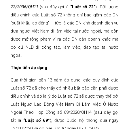
72/2006/QH11
(sau đây gọi là
“Luật số 72”
). Đối tượng
điều chỉnh của Luật số 72 không chỉ bao gồm các DN
“xuất khẩu lao động” – tức là các DN kinh doanh dịch vụ
đưa người Việt Nam đi làm việc tại nước ngoài, mà còn
được mở rộng phạm vi ra các DN dân doanh khác mà
có cử NLĐ đi công tác, làm việc, đào tạo tại nước
ngoài.
Thực tiễn áp dụng
Qua thời gian gần 13 năm áp dụng, các quy định của
Luật số 72 đã cho thấy có nhiều bất cập cần phải được
điều chỉnh và đó là lý do Luật số 72 sẽ được thay thế bởi
Luật Người Lao Động Việt Nam Đi Làm Việc Ở Nước
Ngoài Theo Hợp Đồng số 69/2020/QH14 (sau đây gọi
tắt là
“Luật số 69”
), được Quốc hội thông qua ngày
13/11/2020 và có hiệu lực từ ngày 01/01/2022.