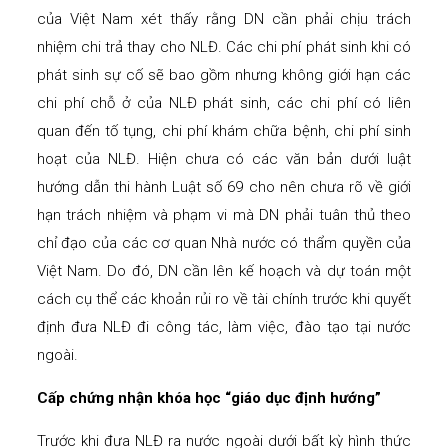
của Việt Nam xét thấy rằng DN cần phải chịu trách
nhiệm chi trả thay cho NLĐ. Các chi phí phát sinh khi có
phát sinh sự cố sẽ bao gồm nhưng không giới hạn các
chi phí chỗ ở của NLĐ phát sinh, các chi phí có liên
quan đến tố tụng, chi phí khám chữa bệnh, chi phí sinh
hoạt của NLĐ. Hiện chưa có các văn bản dưới luật
hướng dẫn thi hành Luật số 69 cho nên chưa rõ về giới
hạn trách nhiệm và phạm vi mà DN phải tuân thủ theo
chỉ đạo của các cơ quan Nhà nước có thẩm quyền của
Việt Nam. Do đó, DN cần lên kế hoạch và dự toán một
cách cụ thể các khoản rủi ro về tài chính trước khi quyết
định đưa NLĐ đi công tác, làm việc, đào tạo tại nước
ngoài.
Cấp chứng nhận khóa học “giáo dục định hướng”
Trước khi đưa NLĐ ra nước ngoài dưới bất kỳ hình thức