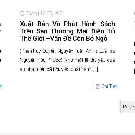
Tháng 12 27, 2021
n
Xuất Bản Và Phát Hành Sách
y
Trên Sàn Thương Mại Điện Tử
Thế Giới –Vấn Đề Còn Bỏ Ngỏ
i
(Phan Huy Quyền, Nguyễn Tuấn Anh & Luật sư
u
Nguyễn Hữu Phước) Như một lẽ tất yếu của
sự phát triển xã hội, việc phát hành
[…]
ết
Chi Tiết
Page 