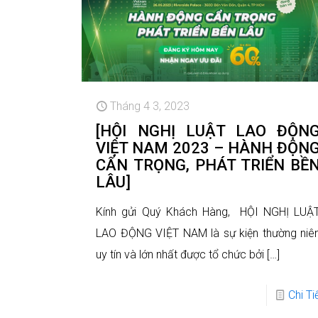
Tháng 4 3, 2023
[HỘI NGHỊ LUẬT LAO ĐỘN
VIỆT NAM 2023 – HÀNH ĐỘN
CẨN TRỌNG, PHÁT TRIỂN BỀ
LÂU]
Kính gửi Quý Khách Hàng, HỘI NGHỊ LUẬ
LAO ĐỘNG VIỆT NAM là sự kiện thường niê
uy tín và lớn nhất được tổ chức bởi
[…]
Chi Ti